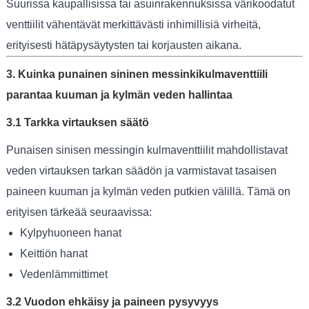
Suurissa kaupallisissa tai asuinrakennuksissa värikoodatut
venttiilit vähentävät merkittävästi inhimillisiä virheitä,
erityisesti hätäpysäytysten tai korjausten aikana.
3. Kuinka punainen sininen messinkikulmaventtiili
parantaa kuuman ja kylmän veden hallintaa
3.1 Tarkka virtauksen säätö
Punaisen sinisen messingin kulmaventtiilit mahdollistavat
veden virtauksen tarkan säädön ja varmistavat tasaisen
paineen kuuman ja kylmän veden putkien välillä. Tämä on
erityisen tärkeää seuraavissa:
Kylpyhuoneen hanat
Keittiön hanat
Vedenlämmittimet
3.2 Vuodon ehkäisy ja paineen pysyvyys