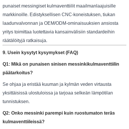
punaiset messingiset kulmaventtiilit maailmanlaajuisille
markkinoille. Edistyksellisen CNC-koneistuksen, tiukan
laadunvalvonnan ja OEM/ODM-ominaisuuksien ansiosta
yritys toimittaa luotettavia kansainvälisiin standardeihin
räätälöityjä ratkaisuja.
9. Usein kysytyt kysymykset (FAQ)
Q1: Mikä on punaisen sinisen messinkikulmaventtiilin
päätarkoitus?
Se ohjaa ja eristää kuuman ja kylmän veden virtausta
yksittäisissä ulostuloissa ja tarjoaa selkeän lämpötilan
tunnistuksen.
Q2: Onko messinki parempi kuin ruostumaton teräs
kulmaventtiileissä?