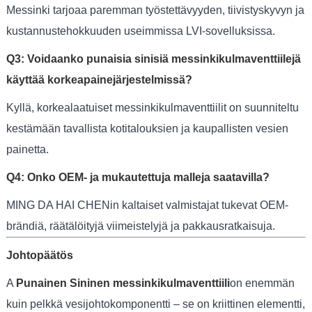
Messinki tarjoaa paremman työstettävyyden, tiivistyskyvyn ja
kustannustehokkuuden useimmissa LVI-sovelluksissa.
Q3: Voidaanko punaisia ​​sinisiä messinkikulmaventtiilejä
käyttää korkeapainejärjestelmissä?
Kyllä, korkealaatuiset messinkikulmaventtiilit on suunniteltu
kestämään tavallista kotitalouksien ja kaupallisten vesien
painetta.
Q4: Onko OEM- ja mukautettuja malleja saatavilla?
MING DA HAI CHENin kaltaiset valmistajat tukevat OEM-
brändiä, räätälöityjä viimeistelyjä ja pakkausratkaisuja.
Johtopäätös
A
Punainen Sininen messinkikulmaventtiili
on enemmän
kuin pelkkä vesijohtokomponentti – se on kriittinen elementti,