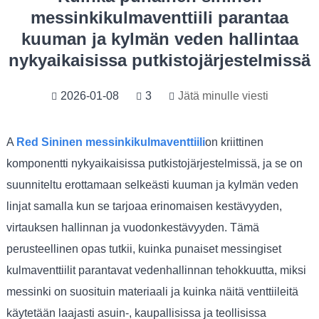
messinkikulmaventtiili parantaa
kuuman ja kylmän veden hallintaa
nykyaikaisissa putkistojärjestelmissä
2026-01-08
3
Jätä minulle viesti
A
Re
d Sininen messinkikulmaventtiili
on kriittinen
komponentti nykyaikaisissa putkistojärjestelmissä, ja se on
suunniteltu erottamaan selkeästi kuuman ja kylmän veden
linjat samalla kun se tarjoaa erinomaisen kestävyyden,
virtauksen hallinnan ja vuodonkestävyyden. Tämä
perusteellinen opas tutkii, kuinka punaiset messingiset
kulmaventtiilit parantavat vedenhallinnan tehokkuutta, miksi
messinki on suosituin materiaali ja kuinka näitä venttiileitä
käytetään laajasti asuin-, kaupallisissa ja teollisissa