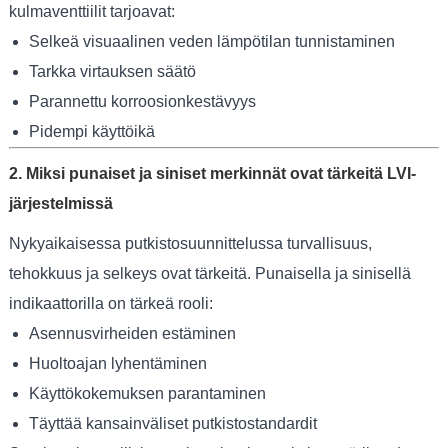
kulmaventtiilit tarjoavat:
Selkeä visuaalinen veden lämpötilan tunnistaminen
Tarkka virtauksen säätö
Parannettu korroosionkestävyys
Pidempi käyttöikä
2. Miksi punaiset ja siniset merkinnät ovat tärkeitä LVI-
järjestelmissä
Nykyaikaisessa putkistosuunnittelussa turvallisuus,
tehokkuus ja selkeys ovat tärkeitä. Punaisella ja sinisellä
indikaattorilla on tärkeä rooli:
Asennusvirheiden estäminen
Huoltoajan lyhentäminen
Käyttökokemuksen parantaminen
Täyttää kansainväliset putkistostandardit