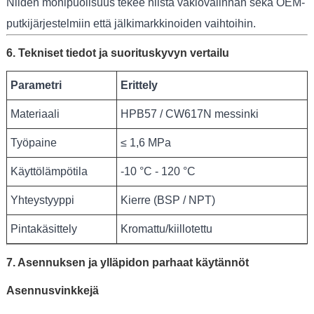
Niiden monipuolisuus tekee niistä vakiovalinnan sekä OEM-
putkijärjestelmiin että jälkimarkkinoiden vaihtoihin.
6. Tekniset tiedot ja suorituskyvyn vertailu
Parametri
Erittely
Materiaali
HPB57 / CW617N messinki
Työpaine
≤ 1,6 MPa
Käyttölämpötila
-10 °C - 120 °C
Yhteystyyppi
Kierre (BSP / NPT)
Pintakäsittely
Kromattu/kiillotettu
7. Asennuksen ja ylläpidon parhaat käytännöt
Asennusvinkkejä