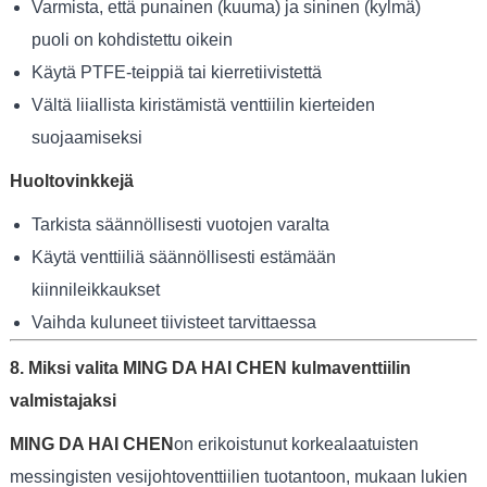
Varmista, että punainen (kuuma) ja sininen (kylmä)
puoli on kohdistettu oikein
Käytä PTFE-teippiä tai kierretiivistettä
Vältä liiallista kiristämistä venttiilin kierteiden
suojaamiseksi
Huoltovinkkejä
Tarkista säännöllisesti vuotojen varalta
Käytä venttiiliä säännöllisesti estämään
kiinnileikkaukset
Vaihda kuluneet tiivisteet tarvittaessa
8. Miksi valita MING DA HAI CHEN kulmaventtiilin
valmistajaksi
MING DA HAI CHEN
on erikoistunut korkealaatuisten
messingisten vesijohtoventtiilien tuotantoon, mukaan lukien