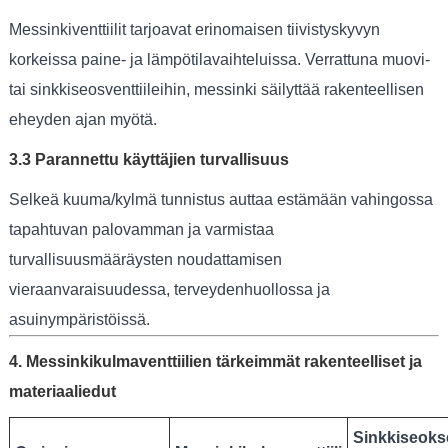
Messinkiventtiilit tarjoavat erinomaisen tiivistyskyvyn
korkeissa paine- ja lämpötilavaihteluissa. Verrattuna muovi-
tai sinkkiseosventtiileihin, messinki säilyttää rakenteellisen
eheyden ajan myötä.
3.3 Parannettu käyttäjien turvallisuus
Selkeä kuuma/kylmä tunnistus auttaa estämään vahingossa
tapahtuvan palovamman ja varmistaa
turvallisuusmääräysten noudattamisen
vieraanvaraisuudessa, terveydenhuollossa ja
asuinympäristöissä.
4. Messinkikulmaventtiilien tärkeimmät rakenteelliset ja
materiaaliedut
Sinkkiseoks