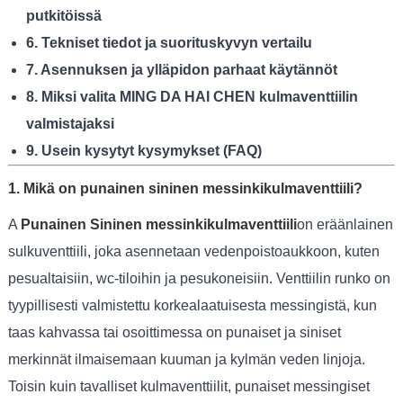
putkitöissä
6. Tekniset tiedot ja suorituskyvyn vertailu
7. Asennuksen ja ylläpidon parhaat käytännöt
8. Miksi valita MING DA HAI CHEN kulmaventtiilin
valmistajaksi
9. Usein kysytyt kysymykset (FAQ)
1. Mikä on punainen sininen messinkikulmaventtiili?
A
Punainen Sininen messinkikulmaventtiili
on eräänlainen
sulkuventtiili, joka asennetaan vedenpoistoaukkoon, kuten
pesualtaisiin, wc-tiloihin ja pesukoneisiin. Venttiilin runko on
tyypillisesti valmistettu korkealaatuisesta messingistä, kun
taas kahvassa tai osoittimessa on punaiset ja siniset
merkinnät ilmaisemaan kuuman ja kylmän veden linjoja.
Toisin kuin tavalliset kulmaventtiilit, punaiset messingiset