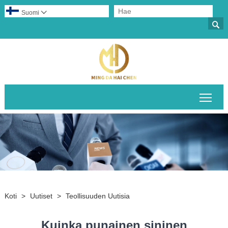
Suomi


Pääv
Koti
>
Uutiset
>
Teollisuuden Uutisia
Kuinka punainen sininen