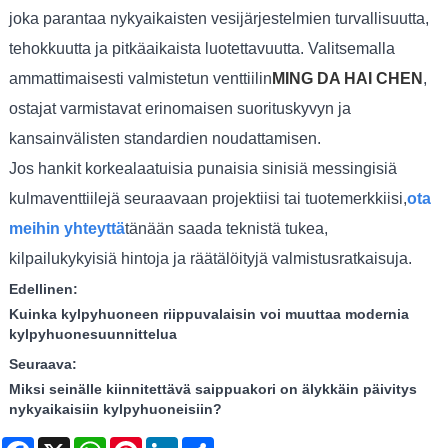
joka parantaa nykyaikaisten vesijärjestelmien turvallisuutta,
tehokkuutta ja pitkäaikaista luotettavuutta. Valitsemalla
ammattimaisesti valmistetun venttiilin
MING DA HAI CHEN
,
ostajat varmistavat erinomaisen suorituskyvyn ja
kansainvälisten standardien noudattamisen.
Jos hankit korkealaatuisia punaisia ​​sinisiä messingisiä
kulmaventtiilejä seuraavaan projektiisi tai tuotemerkkiisi,
ota
meihin yhteyttä
tänään saada teknistä tukea,
kilpailukykyisiä hintoja ja räätälöityjä valmistusratkaisuja.
Edellinen:
Kuinka kylpyhuoneen riippuvalaisin voi muuttaa modernia
kylpyhuonesuunnittelua
Seuraava:
Miksi seinälle kiinnitettävä saippuakori on älykkäin päivitys
nykyaikaisiin kylpyhuoneisiin?
Facebook
X
WhatsApp
Pinterest
LinkedIn
Share