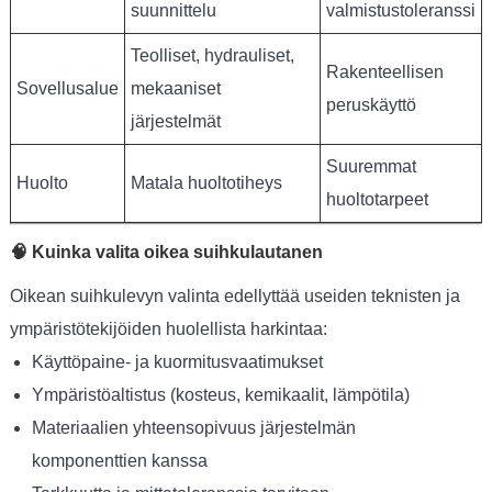
suunnittelu
valmistustoleranssi
Teolliset, hydrauliset,
Rakenteellisen
Sovellusalue
mekaaniset
peruskäyttö
järjestelmät
Suuremmat
Huolto
Matala huoltotiheys
huoltotarpeet
🧠 Kuinka valita oikea suihkulautanen
Oikean suihkulevyn valinta edellyttää useiden teknisten ja
ympäristötekijöiden huolellista harkintaa:
Käyttöpaine- ja kuormitusvaatimukset
Ympäristöaltistus (kosteus, kemikaalit, lämpötila)
Materiaalien yhteensopivuus järjestelmän
komponenttien kanssa