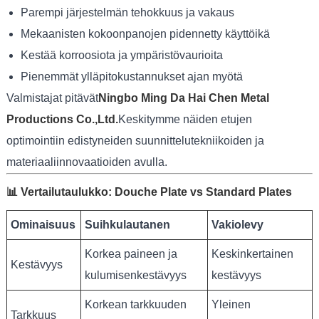
Parempi järjestelmän tehokkuus ja vakaus
Mekaanisten kokoonpanojen pidennetty käyttöikä
Kestää korroosiota ja ympäristövaurioita
Pienemmät ylläpitokustannukset ajan myötä
Valmistajat pitävät
Ningbo Ming Da Hai Chen Metal
Productions Co.,Ltd.
Keskitymme näiden etujen
optimointiin edistyneiden suunnittelutekniikoiden ja
materiaaliinnovaatioiden avulla.
📊 Vertailutaulukko: Douche Plate vs Standard Plates
Ominaisuus
Suihkulautanen
Vakiolevy
Korkea paineen ja
Keskinkertainen
Kestävyys
kulumisenkestävyys
kestävyys
Korkean tarkkuuden
Yleinen
Tarkkuus