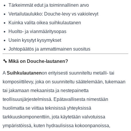
Tärkeimmät edut ja toiminnallinen arvo
Vertailutaulukko: Douche-levy vs vakiolevyt
Kuinka valita oikea suihkulautanen
Huolto- ja vianmääritysopas
Usein kysytyt kysymykset
Johtopäätös ja ammattimainen suositus
🔧 Mikä on Douche-lautanen?
A
Suihkulautanen
on erityisesti suunniteltu metalli- tai
komposiittilevy, joka on suunniteltu säätelemään, tukemaan
tai jakamaan mekaanista ja nestepainetta
teollisuusjärjestelmissä. Epätavallisesta nimestään
huolimatta se viittaa teknisissä yhteyksissä
tarkkuuskomponenttiin, jota käytetään valvotuissa
ympäristöissä, kuten hydraulisissa kokoonpanoissa,