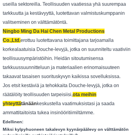
useilla sektoreilla. Teollisuuden vaatiessa yhä suurempaa
tarkkuutta ja kestävyyttä, luotettavan valmistuskumppanin
valitseminen on välttämätöntä.
Ningbo Ming Da Hai Chen Metal Productions
Co.,Ltd.
erottuu luotettavana toimittajana tarjoamalla
korkealaatuisia Douche-levyjä, jotka on suunniteltu vaativiin
teollisuusympäristöihin. Heidän sitoutumisensa
tarkkuussuunnitteluun ja materiaalien erinomaisuuteen
takaavat tasaisen suorituskyvyn kaikissa sovelluksissa.
Jos etsit kestäviä ja tehokkaita Douche-levyjä, jotka on
räätälöity teollisuuden tarpeisiisi,
ota meihin
yhteyttä
tänään
keskustella vaatimuksistasi ja saada
ammattitaitoista tukea insinööritiimiltämme.
Edellinen:
Miksi kylpyhuoneen takalevyn kyynärpäälevy on välttämätön