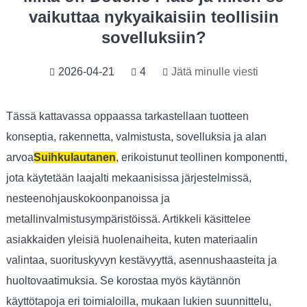
vaikuttaa nykyaikaisiin teollisiin
sovelluksiin?
2026-04-21
4
Jätä minulle viesti
Tässä kattavassa oppaassa tarkastellaan tuotteen
konseptia, rakennetta, valmistusta, sovelluksia ja alan
arvoa
Suihkulautanen
, erikoistunut teollinen komponentti,
jota käytetään laajalti mekaanisissa järjestelmissä,
nesteenohjauskokoonpanoissa ja
metallinvalmistusympäristöissä. Artikkeli käsittelee
asiakkaiden yleisiä huolenaiheita, kuten materiaalin
valintaa, suorituskyvyn kestävyyttä, asennushaasteita ja
huoltovaatimuksia. Se korostaa myös käytännön
käyttötapoja eri toimialoilla, mukaan lukien suunnittelu,