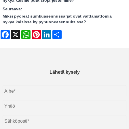
nykyaikaisille putkistojärjestelmille?
Seuraava:
Miksi pyöreät suihkuasennussarjat ovat välttämättömiä
nykyaikaisissa kylpyhuoneasennuksissa?
Facebook
X
WhatsApp
Pinterest
LinkedIn
Share
Lähetä kysely