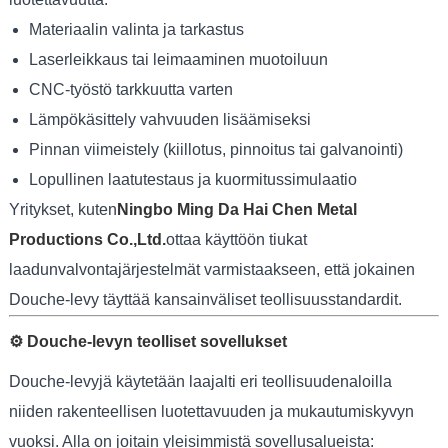
Materiaalin valinta ja tarkastus
Laserleikkaus tai leimaaminen muotoiluun
CNC-työstö tarkkuutta varten
Lämpökäsittely vahvuuden lisäämiseksi
Pinnan viimeistely (kiillotus, pinnoitus tai galvanointi)
Lopullinen laatutestaus ja kuormitussimulaatio
Yritykset, kuten
Ningbo Ming Da Hai Chen Metal
Productions Co.,Ltd.
ottaa käyttöön tiukat
laadunvalvontajärjestelmät varmistaakseen, että jokainen
Douche-levy täyttää kansainväliset teollisuusstandardit.
⚙️ Douche-levyn teolliset sovellukset
Douche-levyjä käytetään laajalti eri teollisuudenaloilla
niiden rakenteellisen luotettavuuden ja mukautumiskyvyn
vuoksi. Alla on joitain yleisimmistä sovellusalueista: