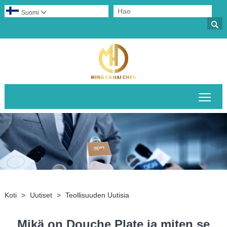
Suomi


Pääv
Koti
>
Uutiset
>
Teollisuuden Uutisia
Mikä on Douche Plate ja miten se