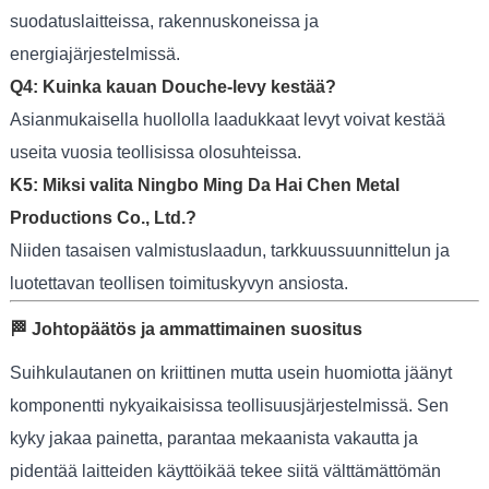
suodatuslaitteissa, rakennuskoneissa ja
energiajärjestelmissä.
Q4: Kuinka kauan Douche-levy kestää?
Asianmukaisella huollolla laadukkaat levyt voivat kestää
useita vuosia teollisissa olosuhteissa.
K5: Miksi valita Ningbo Ming Da Hai Chen Metal
Productions Co., Ltd.?
Niiden tasaisen valmistuslaadun, tarkkuussuunnittelun ja
luotettavan teollisen toimituskyvyn ansiosta.
🏁 Johtopäätös ja ammattimainen suositus
Suihkulautanen on kriittinen mutta usein huomiotta jäänyt
komponentti nykyaikaisissa teollisuusjärjestelmissä. Sen
kyky jakaa painetta, parantaa mekaanista vakautta ja
pidentää laitteiden käyttöikää tekee siitä välttämättömän