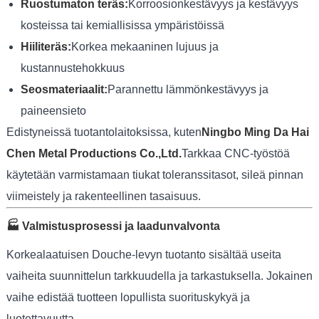
Ruostumaton teräs:
Korroosionkestävyys ja kestävyys
kosteissa tai kemiallisissa ympäristöissä
Hiiliteräs:
Korkea mekaaninen lujuus ja
kustannustehokkuus
Seosmateriaalit:
Parannettu lämmönkestävyys ja
paineensieto
Edistyneissä tuotantolaitoksissa, kuten
Ningbo Ming Da Hai
Chen Metal Productions Co.,Ltd.
Tarkkaa CNC-työstöä
käytetään varmistamaan tiukat toleranssitasot, sileä pinnan
viimeistely ja rakenteellinen tasaisuus.
🏭 Valmistusprosessi ja laadunvalvonta
Korkealaatuisen Douche-levyn tuotanto sisältää useita
vaiheita suunnittelun tarkkuudella ja tarkastuksella. Jokainen
vaihe edistää tuotteen lopullista suorituskykyä ja
luotettavuutta.