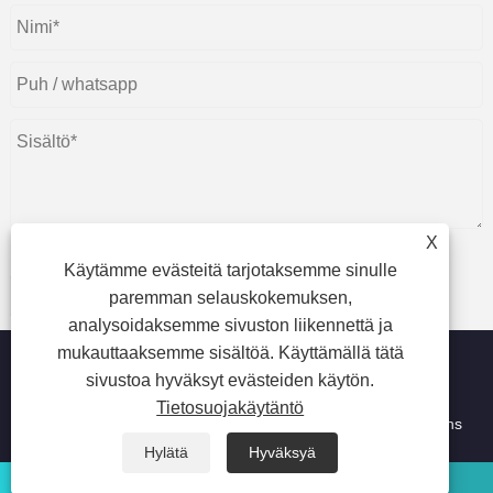
X
Käytämme evästeitä tarjotaksemme sinulle
Lähetä
paremman selauskokemuksen,
analysoidaksemme sivuston liikennettä ja
mukauttaaksemme sisältöä. Käyttämällä tätä
sivustoa hyväksyt evästeiden käytön.
Tietosuojakäytäntö
Copyright © 2026 Ningbo Ming Da Hai Chen Metal Productions
Co.,Ltd. Kaikki oikeudet pidätetään.
Hylätä
Hyväksyä
whatsapp
Sähköposti