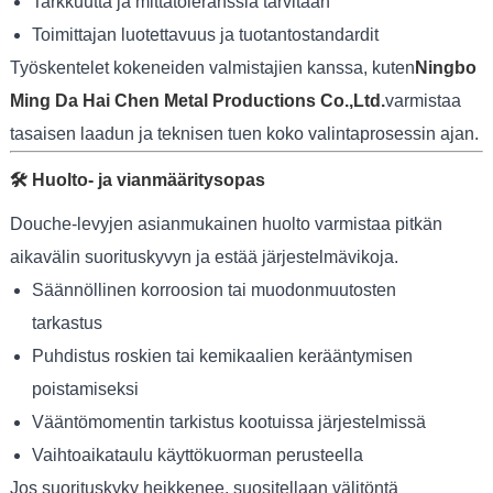
Tarkkuutta ja mittatoleranssia tarvitaan
Toimittajan luotettavuus ja tuotantostandardit
Työskentelet kokeneiden valmistajien kanssa, kuten
Ningbo
Ming Da Hai Chen Metal Productions Co.,Ltd.
varmistaa
tasaisen laadun ja teknisen tuen koko valintaprosessin ajan.
🛠️ Huolto- ja vianmääritysopas
Douche-levyjen asianmukainen huolto varmistaa pitkän
aikavälin suorituskyvyn ja estää järjestelmävikoja.
Säännöllinen korroosion tai muodonmuutosten
tarkastus
Puhdistus roskien tai kemikaalien kerääntymisen
poistamiseksi
Vääntömomentin tarkistus kootuissa järjestelmissä
Vaihtoaikataulu käyttökuorman perusteella
Jos suorituskyky heikkenee, suositellaan välitöntä