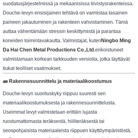
suodatusjärjestelmissä ja mekaanisissa tiivistysrakenteissa.
Douche-levyn ensisijainen tehtävä on varmistaa tasainen
paineen jakautuminen ja rakenteen vahvistaminen. Tämä
auttaa vähentämään stressin keskittymistä ja parantaa
koneiden toimintavakautta. Valmistajat, kuten
Ningbo Ming
Da Hai Chen Metal Productions Co.,Ltd.
erikoistuneet
valmistamaan korkean tarkkuuden versioita, jotka täyttävät
tiukat teolliset vaatimukset.
🧱 Rakennesuunnittelu ja materiaalikoostumus
Douche-levyn suorituskyky riippuu suuresti sen
materiaalikoostumuksesta ja rakennesuunnittelusta.
Useimmat levyt valmistetaan erittäin lujasta
ruostumattomasta teräksestä, hiiliteräksestä tai
seospohjaisista materiaaleista riippuen käyttöympäristöstä.