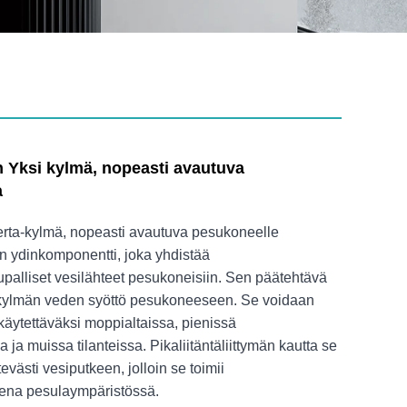
 Yksi kylmä, nopeasti avautuva
a
erta-kylmä, nopeasti avautuva pesukoneelle
on ydinkomponentti, joka yhdistää
upalliset vesilähteet pesukoneisiin. Sen päätehtävä
 kylmän veden syöttö pesukoneeseen. Se voidaan
äytettäväksi moppialtaissa, pienissä
a ja muissa tilanteissa. Pikaliitäntäliittymän kautta se
tevästi vesiputkeen, jolloin se toimii
ena pesulaympäristössä.