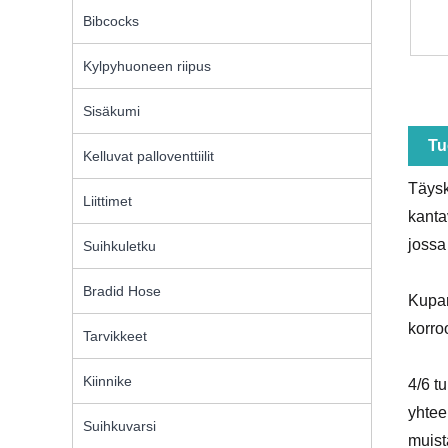
Bibcocks
Kylpyhuoneen riipus
Sisäkumi
Tu
Kelluvat palloventtiilit
Täysk
Liittimet
kanta
jossa
Suihkuletku
Bradid Hose
Kupar
korro
Tarvikkeet
Kiinnike
4/6 t
yhtee
Suihkuvarsi
muist