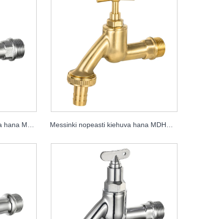
Messinkinen nopeasti kiehuva hana MDHC8001
Messinki nopeasti kiehuva hana MDHC8002