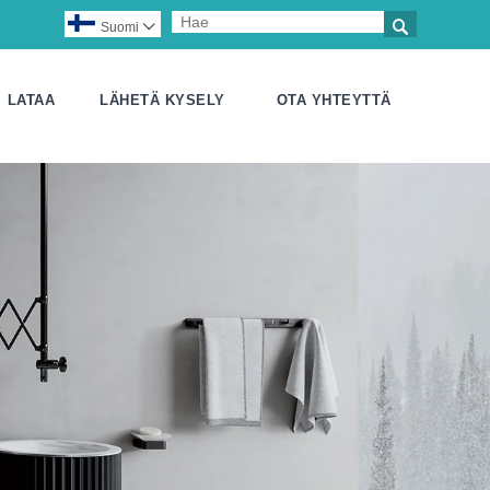

Suomi

LATAA
LÄHETÄ KYSELY
OTA YHTEYTTÄ