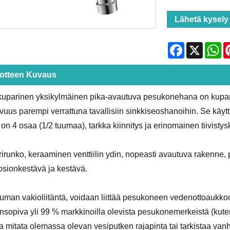
Lähetä kysely
Facebook
X
Wh
otteen Kuvaus
uparinen yksikylmäinen pika-avautuva pesukonehana on kupari
vuus parempi verrattuna tavallisiin sinkkiseoshanoihin. Se käytt
 on 4 osaa (1/2 tuumaa), tarkka kiinnitys ja erinomainen tiivist
irunko, keraaminen venttiilin ydin, nopeasti avautuva rakenne, 
osionkestävä ja kestävä.
uuman vakioliitäntä, voidaan liittää pesukoneen vedenottoaukko
nsopiva yli 99 % markkinoilla olevista pesukonemerkeistä (kuten
a mitata olemassa olevan vesiputken rajapinta tai tarkistaa vanhan