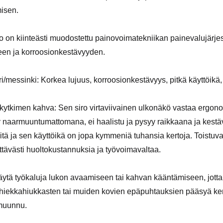
isen.
 on kiinteästi muodostettu painovoimatekniikan painevalujärjest
een ja korroosionkestävyyden.
i/messinki: Korkea lujuus, korroosionkestävyys, pitkä käyttöikä, so
kytkimen kahva: Sen siro virtaviivainen ulkonäkö vastaa ergono
 naarmuuntumattomana, ei haalistu ja pysyy raikkaana ja kestävä
öitä ja sen käyttöikä on jopa kymmeniä tuhansia kertoja. Toistuva
ttävästi huoltokustannuksia ja työvoimavaltaa.
äytä työkaluja lukon avaamiseen tai kahvan kääntämiseen, jott
 hiekkahiukkasten tai muiden kovien epäpuhtauksien pääsyä keraa
muunnu.