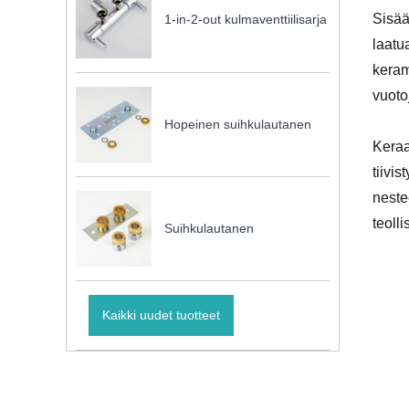
Sisää
1-in-2-out kulmaventtiilisarja
laatu
keram
vuoto
Hopeinen suihkulautanen
Keraa
tiivi
neste
teoll
Suihkulautanen
Kaikki uudet tuotteet