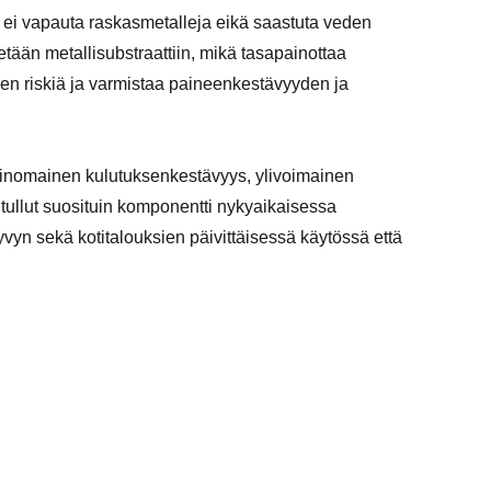
 ei vapauta raskasmetalleja eikä saastuta veden
tään metallisubstraattiin, mikä tasapainottaa
den riskiä ja varmistaa paineenkestävyyden ja
 erinomainen kulutuksenkestävyys, ylivoimainen
 tullut suosituin komponentti nykyaikaisessa
vyn sekä kotitalouksien päivittäisessä käytössä että