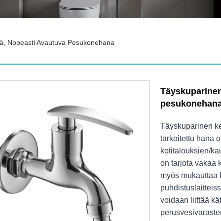
mä, Nopeasti Avautuva Pesukonehana
Täyskuparinen
pesukonehan
​Täyskuparinen k
tarkoitettu hana 
kotitalouksien/ka
on tarjota vakaa
myös mukauttaa k
puhdistuslaitteiss
voidaan liittää kä
perusvesivaraste