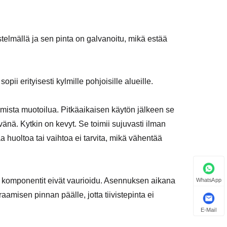
elmällä ja sen pinta on galvanoitu, mikä estää
pii erityisesti kylmille pohjoisille alueille.
mista muotoilua. Pitkäaikaisen käytön jälkeen se
nä. Kytkin on kevyt. Se toimii sujuvasti ilman
a huoltoa tai vaihtoa ei tarvita, mikä vähentää
a komponentit eivät vaurioidu. Asennuksen aikana
WhatsApp
misen pinnan päälle, jotta tiivistepinta ei
E-Mail