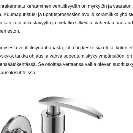
nrakennettu keraaminen venttiilisydän on myrkytön ja vaaraton,
a. Kuumapuristus- ja upotusprosessien avulla keramiikka yhdiste
iikan kulutuskestävyyttä ja metallin sitkeyttä, vähentää haurau
jen eston.
misesta venttiilisydänhanasta, jolla on keskeisiä etuja, kuten
styskyky, tarkka ohjaus ja vahva sopeutumiskyky ympäristöön, on
ensäätökentässä. Se osoittaa vertaansa vailla olevan suoritusky
isuusolosuhteissa.