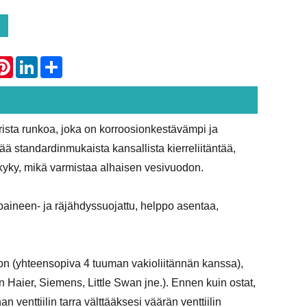
atsApp
Pinterest
LinkedIn
Share
sta runkoa, joka on korroosionkestävämpi ja
ää standardinmukaista kansallista kierreliitäntää,
yskyky, mikä varmistaa alhaisen vesivuodon.
paineen- ja räjähdyssuojattu, helppo asentaa,
on (yhteensopiva 4 tuuman vakioliitännän kanssa),
 Haier, Siemens, Little Swan jne.). Ennen kuin ostat,
 venttiilin tarra välttääksesi väärän venttiilin