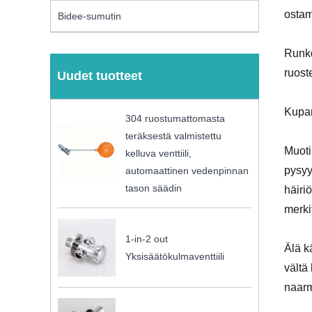
ostam
Bidee-sumutin
Runko
ruost
Uudet tuotteet
Kupar
304 ruostumattomasta
teräksestä valmistettu
Muoti
kelluva venttiili,
pysyy
automaattinen vedenpinnan
tason säädin
häiri
merki
1-in-2 out
Älä k
Yksisäätökulmaventtiili
vältä
naar