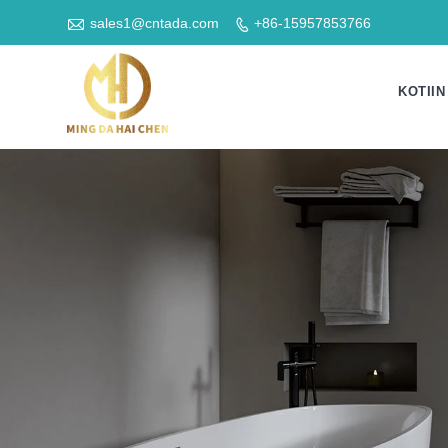

sales1@cntada.com
+86-15957853766

KOTIIN