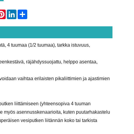
atsApp
Pinterest
LinkedIn
Share
ntä, 4 tuumaa (1/2 tuumaa), tarkka istuvuus,
neenkestävä, räjähdyssuojattu, helppo asentaa,
oidaan vaihtaa erilaisten pikaliittimien ja ajastimien
putken liittämiseen (yhteensopiva 4 tuuman
ukee myös asennusskenaarioita, kuten puutarhakastelu
peräisen vesiputken liitännän koko tai tarkista