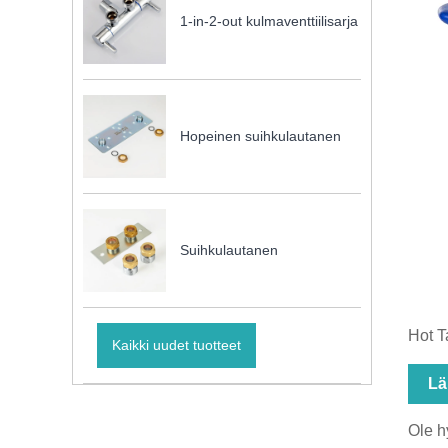
1-in-2-out kulmaventtiilisarja
Hopeinen suihkulautanen
Suihkulautanen
Hot T
Kaikki uudet tuotteet
Lä
Ole h