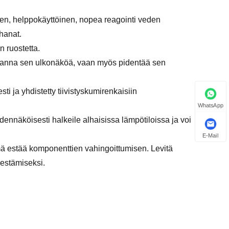
en, helppokäyttöinen, nopea reagointi veden
hanat.
 ruostetta.
paranna sen ulkonäköä, vaan myös pidentää sen
ti ja yhdistetty tiivistyskumirenkaisiin
WhatsApp
todennäköisesti halkeile alhaisissa lämpötiloissa ja voi
E-Mail
ä estää komponenttien vahingoittumisen. Levitä
 estämiseksi.