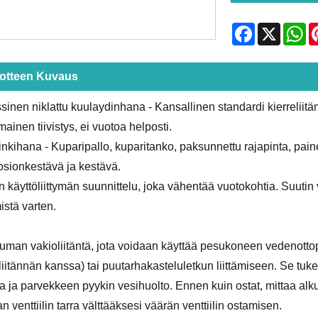
Facebook
X
Wh
otteen Kuvaus
sinen niklattu kuulaydinhana - Kansallinen standardi kierreliitä
mainen tiivistys, ei vuotoa helposti.
nkihana - Kuparipallo, kuparitanko, paksunnettu rajapinta, pai
osionkestävä ja kestävä.
 käyttöliittymän suunnittelu, joka vähentää vuotokohtia. Suutin v
mistä varten.
uuman vakioliitäntä, jota voidaan käyttää pesukoneen vedenotto
liitännän kanssa) tai puutarhakasteluletkun liittämiseen. Se t
a ja parvekkeen pyykin vesihuolto. Ennen kuin ostat, mittaa alku
n venttiilin tarra välttääksesi väärän venttiilin ostamisen.