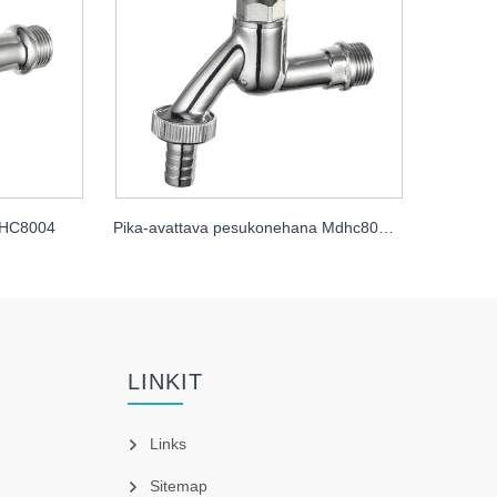
DHC8004
Pika-avattava pesukonehana Mdhc8005 avaimella
LINKIT
Links
Sitemap