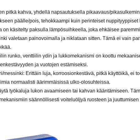
en pitkä kahva, yhdellä napsautuksella pikaavaus/pikasulkemin
ukseen päälle/pois, tehokkaampi kuin perinteiset nuppityyppiset 
 on käsitelty paksulla lämpösuihkeella, joka ehkäisee paremmin
nki valetaan painovoimalla ja niklataan sitten. Tämä ei vain 
öikää.
iilin runko, venttiilin ydin ja lukkomekanismi on koottu mekaanises
enkestävyyden ja vuotojen estämiseksi.
i/messinki: Erittäin luja, korroosionkestävä, pitkä käyttöikä, ei 
 toimia normaalisti äärimmäisissä ulko-olosuhteissa.
äytä työkaluja lukon avaamiseen tai kahvan kääntämiseen. Täm
mekanismiin säännöllisesti voiteluöljyä ruosteen ja juuttumisen