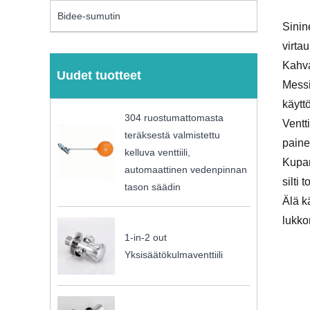
Bidee-sumutin
Sinin
virta
Kahva
Uudet tuotteet
Messi
käytt
304 ruostumattomasta
Ventt
teräksestä valmistettu
paine
kelluva venttiili,
Kupar
automaattinen vedenpinnan
silti
tason säädin
Älä k
lukko
1-in-2 out
Yksisäätökulmaventtiili