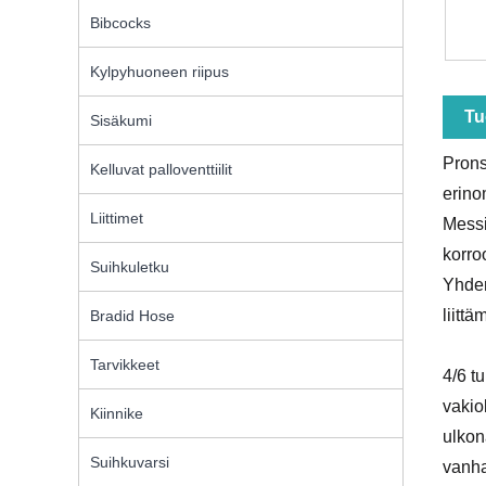
Bibcocks
Kylpyhuoneen riipus
Tu
Sisäkumi
Prons
Kelluvat palloventtiilit
erino
Liittimet
Messi
korro
Suihkuletku
Yhden
liittä
Bradid Hose
Tarvikkeet
4/6 t
vakio
Kiinnike
ulkon
Suihkuvarsi
vanha