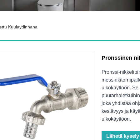
tettu Kuulaydinhana
Pronssinen ni
Pronssi-nikkelipi
messinkitornipallo
ulkokäyttöön. Se 
puutarhaletkuihin
joka yhdistää ohj
kestävyys ja käyt
ulkokäyttöön.
Lähetä kysely