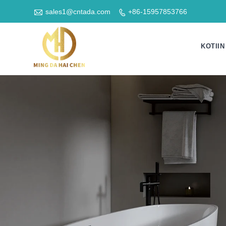

sales1@cntada.com
+86-15957853766

KOTIIN