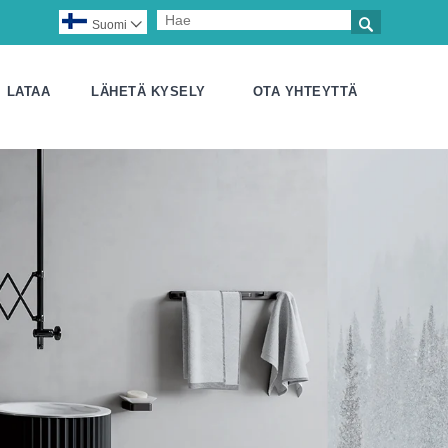

Suomi

LATAA
LÄHETÄ KYSELY
OTA YHTEYTTÄ