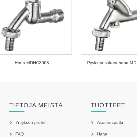
Hana MDHC8003
Pyykinpesukonehana M
TIETOJA MEISTÄ
TUOTTEET
Yrityksen profiili
Asennusputki
FAQ
Hana