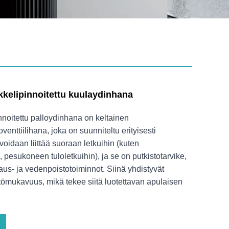
kkelipinnoitettu kuulaydinhana
nnoitettu palloydinhana on keltainen
venttiilihana, joka on suunniteltu erityisesti
voidaan liittää suoraan letkuihin (kuten
, pesukoneen tuloletkuihin), ja se on putkistotarvike,
aus- ja vedenpoistotoiminnot. Siinä yhdistyvät
tömukavuus, mikä tekee siitä luotettavan apulaisen