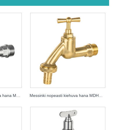
Messinkinen nopeasti kiehuva hana MDHC8001
Messinki nopeasti kiehuva hana MDHC8002