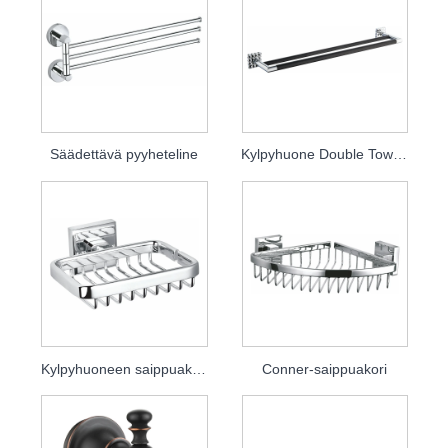
Säädettävä pyyheteline
Kylpyhuone Double Towel Bar
Kylpyhuoneen saippuakori
Conner-saippuakori