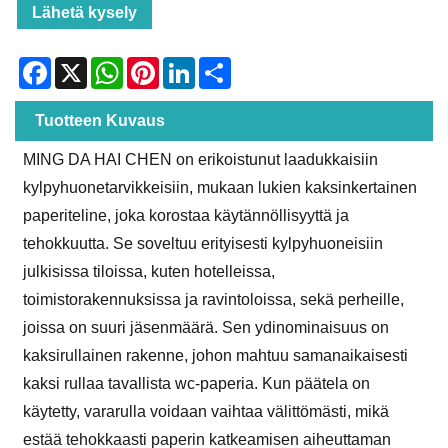
Lähetä kysely
Facebook
X
WhatsApp
Pinterest
LinkedIn
Share
Tuotteen Kuvaus
MING DA HAI CHEN on erikoistunut laadukkaisiin
kylpyhuonetarvikkeisiin, mukaan lukien kaksinkertainen
paperiteline, joka korostaa käytännöllisyyttä ja
tehokkuutta. Se soveltuu erityisesti kylpyhuoneisiin
julkisissa tiloissa, kuten hotelleissa,
toimistorakennuksissa ja ravintoloissa, sekä perheille,
joissa on suuri jäsenmäärä. Sen ydinominaisuus on
kaksirullainen rakenne, johon mahtuu samanaikaisesti
kaksi rullaa tavallista wc-paperia. Kun päätela on
käytetty, vararulla voidaan vaihtaa välittömästi, mikä
estää tehokkaasti paperin katkeamisen aiheuttaman