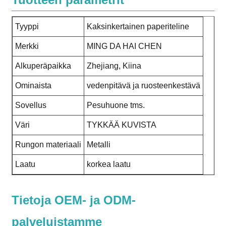
Tyyppi
Kaksinkertainen paperiteline
Merkki
MING DA HAI CHEN
Alkuperäpaikka
Zhejiang, Kiina
Ominaista
vedenpitävä ja ruosteenkestävä
Sovellus
Pesuhuone tms.
Väri
TYKKÄÄ KUVISTA
Rungon materiaali
Metalli
Laatu
korkea laatu
Tietoja OEM- ja ODM-
palveluistamme