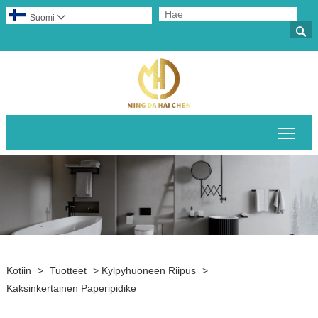
Suomi


Pääv
Kotiin
>
Tuotteet
>
Kylpyhuoneen Riipus
>
Kaksinkertainen Paperipidike