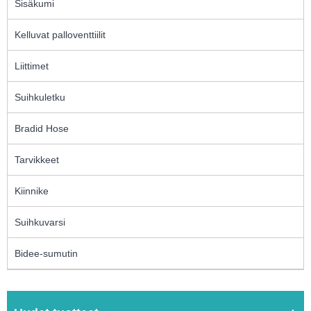
Sisäkumi
Kelluvat palloventtiilit
Liittimet
Suihkuletku
Bradid Hose
Tarvikkeet
Kiinnike
Suihkuvarsi
Bidee-sumutin