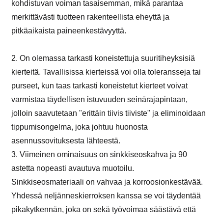
kohdistuvan voiman tasaisemman, mikä parantaa
merkittävästi tuotteen rakenteellista eheyttä ja
pitkäaikaista paineenkestävyyttä.
2. On olemassa tarkasti koneistettuja suuritiheyksisiä
kierteitä. Tavallisissa kierteissä voi olla toleransseja tai
purseet, kun taas tarkasti koneistetut kierteet voivat
varmistaa täydellisen istuvuuden seinärajapintaan,
jolloin saavutetaan "erittäin tiivis tiiviste" ja eliminoidaan
tippumisongelma, joka johtuu huonosta
asennussovituksesta lähteestä.
3. Viimeinen ominaisuus on sinkkiseoskahva ja 90
astetta nopeasti avautuva muotoilu.
Sinkkiseosmateriaali on vahvaa ja korroosionkestävää.
Yhdessä neljänneskierroksen kanssa se voi täydentää
pikakytkennän, joka on sekä työvoimaa säästävä että