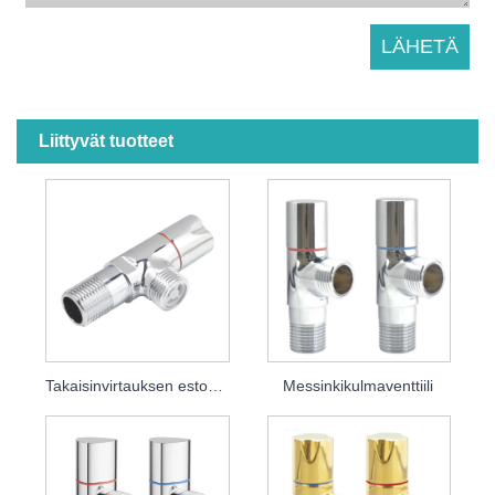
Liittyvät tuotteet
Takaisinvirtauksen estokulmaventtiili
Messinkikulmaventtiili