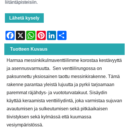
liitäntäpisteisiin.
Lähetä kysely
Facebook
X
WhatsApp
Pinterest
LinkedIn
Share
Tuotteen Kuvaus
Harmaa messinkikulmaventtiilimme korostaa kestävyyttä
ja asennusvarmuutta. Sen venttiilirungossa on
paksunnettu yksiosainen taottu messinkirakenne. Tämä
rakenne parantaa yleistä lujuutta ja pyrkii tarjoamaan
paremmat räjähdys- ja vuototurvatakuut. Sisäydin
käyttää keraamista venttiiliydintä, joka varmistaa sujuvan
avautumisen ja sulkeutumisen sekä pitkäaikaisen
tiivistyksen sekä kylmässä että kuumassa
vesiympäristössä.