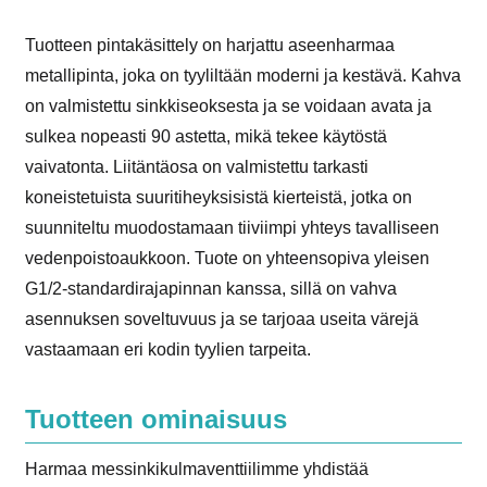
Tuotteen pintakäsittely on harjattu aseenharmaa
metallipinta, joka on tyyliltään moderni ja kestävä. Kahva
on valmistettu sinkkiseoksesta ja se voidaan avata ja
sulkea nopeasti 90 astetta, mikä tekee käytöstä
vaivatonta. Liitäntäosa on valmistettu tarkasti
koneistetuista suuritiheyksisistä kierteistä, jotka on
suunniteltu muodostamaan tiiviimpi yhteys tavalliseen
vedenpoistoaukkoon. Tuote on yhteensopiva yleisen
G1/2-standardirajapinnan kanssa, sillä on vahva
asennuksen soveltuvuus ja se tarjoaa useita värejä
vastaamaan eri kodin tyylien tarpeita.
Tuotteen ominaisuus
Harmaa messinkikulmaventtiilimme yhdistää