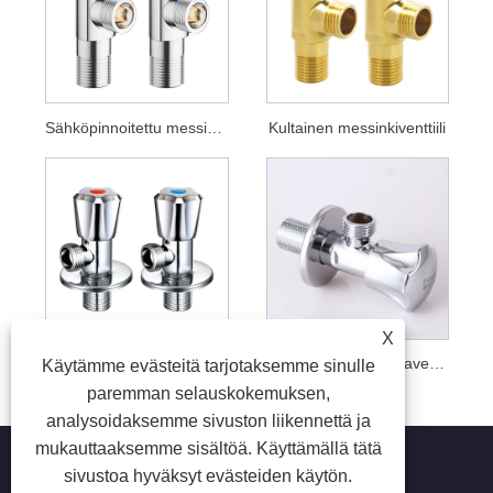
Sähköpinnoitettu messinkikulmaventtiili
Kultainen messinkiventtiili
X
Yksiosainen messinkikulmaventtiili
Kiillotettu kromikulmaventtiili
Käytämme evästeitä tarjotaksemme sinulle
paremman selauskokemuksen,
analysoidaksemme sivuston liikennettä ja
mukauttaaksemme sisältöä. Käyttämällä tätä
sivustoa hyväksyt evästeiden käytön.