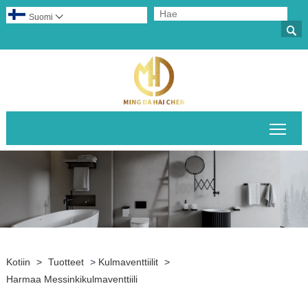
Suomi


Pääv
Kotiin
>
Tuotteet
>
Kulmaventtiilit
>
Harmaa Messinkikulmaventtiili