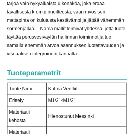
tarjoa vain nykyaikaista ulkonäköä, joka eroaa
tavallisesta kromipinnoitteesta, vaan myös sen
mattapinta on kulutusta kestävämpi ja jättää vähemmän
sormenjälkiä. Nämä mallit toimivat yhdessä, jotta tuote
täyttää perusvesiväylän hallinnan toiminnot ja tuo
samalla enemmän arvoa asennuksen luotettavuuden ja
visuaalisen integroinnin kannalta.
Tuoteparametrit
Tuote Nimi
Kulma Venttiili
Erittely
M1/2"×M1/2"
Materiaali
Hienostunut Messinki
kehosta
Materiaali