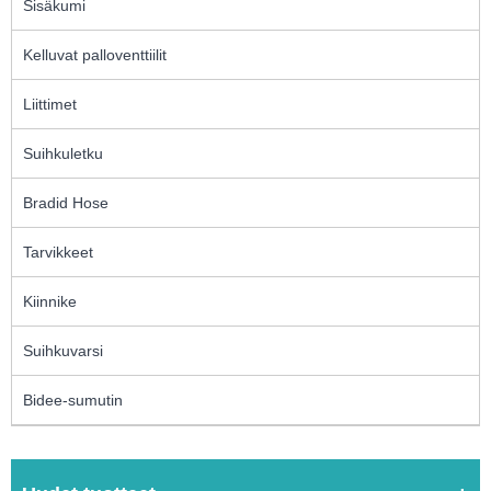
Sisäkumi
Kelluvat palloventtiilit
Liittimet
Suihkuletku
Bradid Hose
Tarvikkeet
Kiinnike
Suihkuvarsi
Bidee-sumutin