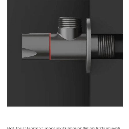
Hot Tags: Harmaa messinkikulmaventtiilien tukkumyynti