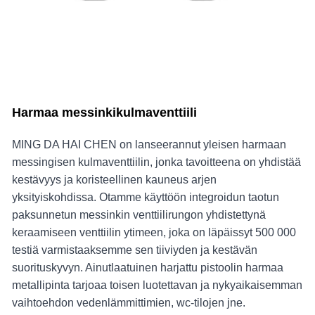
Harmaa messinkikulmaventtiili
MING DA HAI CHEN on lanseerannut yleisen harmaan
messingisen kulmaventtiilin, jonka tavoitteena on yhdistää
kestävyys ja koristeellinen kauneus arjen
yksityiskohdissa. Otamme käyttöön integroidun taotun
paksunnetun messinkin venttiilirungon yhdistettynä
keraamiseen venttiilin ytimeen, joka on läpäissyt 500 000
testiä varmistaaksemme sen tiiviyden ja kestävän
suorituskyvyn. Ainutlaatuinen harjattu pistoolin harmaa
metallipinta tarjoaa toisen luotettavan ja nykyaikaisemman
vaihtoehdon vedenlämmittimien, wc-tilojen jne.