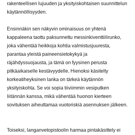
rakenteellisen lujuuden ja yksityiskohtaisen suunnittelun
käytännöllisyyden.
Ensinnäkin sen näkyvin ominaisuus on yhtenä
kappaleena taottu paksunnettu messinkiventtiilirunko,
joka vähentää heikkoja kohtia valmistusjuuresta,
parantaa yleistä paineensietokykyä ja
räjähdyssuojausta, ja tämä on fyysinen perusta
pitkäaikaiselle kestävyydelle. Hienoksi käsitelty
korkeatiheyksinen lanka on tärkeä käytännön
yksityiskohta. Se voi sopia tiiviimmin vesiputken
liitännän kanssa, mikä vähentää huonon kierteen
sovituksen aiheuttamaa vuotoriskiä asennuksen jälkeen.
Toiseksi, langanvetopistoolin harmaa pintakäsittely ei