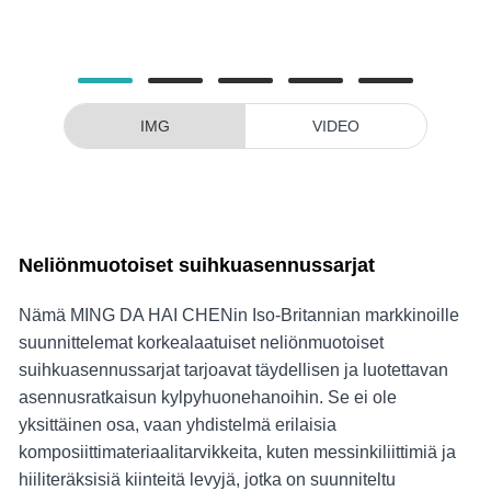
IMG
VIDEO
Neliönmuotoiset suihkuasennussarjat
Nämä MING DA HAI CHENin Iso-Britannian markkinoille
suunnittelemat korkealaatuiset neliönmuotoiset
suihkuasennussarjat tarjoavat täydellisen ja luotettavan
asennusratkaisun kylpyhuonehanoihin. Se ei ole
yksittäinen osa, vaan yhdistelmä erilaisia ​​
komposiittimateriaalitarvikkeita, kuten messinkiliittimiä ja
hiiliteräksisiä kiinteitä levyjä, jotka on suunniteltu