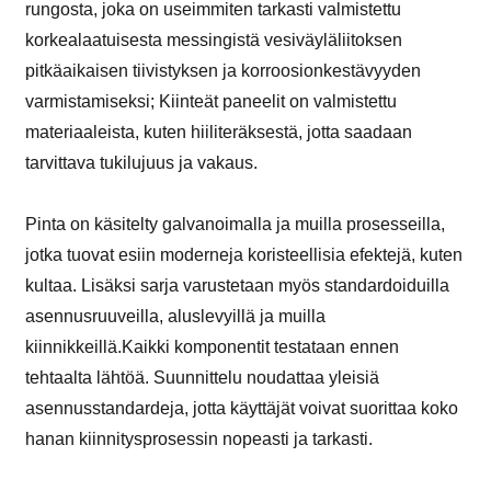
rungosta, joka on useimmiten tarkasti valmistettu
korkealaatuisesta messingistä vesiväyläliitoksen
pitkäaikaisen tiivistyksen ja korroosionkestävyyden
varmistamiseksi; Kiinteät paneelit on valmistettu
materiaaleista, kuten hiiliteräksestä, jotta saadaan
tarvittava tukilujuus ja vakaus.
Pinta on käsitelty galvanoimalla ja muilla prosesseilla,
jotka tuovat esiin moderneja koristeellisia efektejä, kuten
kultaa. Lisäksi sarja varustetaan myös standardoiduilla
asennusruuveilla, aluslevyillä ja muilla
kiinnikkeillä.Kaikki komponentit testataan ennen
tehtaalta lähtöä. Suunnittelu noudattaa yleisiä
asennusstandardeja, jotta käyttäjät voivat suorittaa koko
hanan kiinnitysprosessin nopeasti ja tarkasti.