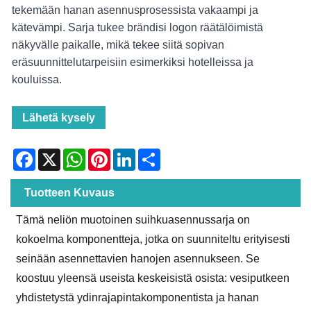
tekemään hanan asennusprosessista vakaampi ja
kätevämpi. Sarja tukee brändisi logon räätälöimistä
näkyvälle paikalle, mikä tekee siitä sopivan
eräsuunnittelutarpeisiin esimerkiksi hotelleissa ja
kouluissa.
Lähetä kysely
Facebook
X
WhatsApp
Pinterest
LinkedIn
Share
Tuotteen Kuvaus
Tämä neliön muotoinen suihkuasennussarja on
kokoelma komponentteja, jotka on suunniteltu erityisesti
seinään asennettavien hanojen asennukseen. Se
koostuu yleensä useista keskeisistä osista: vesiputkeen
yhdistetystä ydinrajapintakomponentista ja hanan