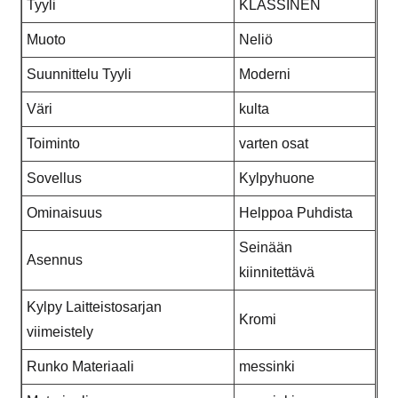
Tyyli
KLASSINEN
Muoto
Neliö
Suunnittelu Tyyli
Moderni
Väri
kulta
Toiminto
varten osat
Sovellus
Kylpyhuone
Ominaisuus
Helppoa Puhdista
Seinään
Asennus
kiinnitettävä
Kylpy Laitteistosarjan
Kromi
viimeistely
Runko Materiaali
messinki