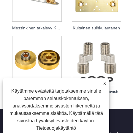
Messinkinen takalevy Kyynärpäälevy
Kultainen suihkulautanen
X
Käytämme evästeitä tarjotaksemme sinulle
Pyöreät suihkuasennussarjat
⅜×½ kylpykengän tiiviste
paremman selauskokemuksen,
analysoidaksemme sivuston liikennettä ja
mukauttaaksemme sisältöä. Käyttämällä tätä
sivustoa hyväksyt evästeiden käytön.
Tietosuojakäytäntö