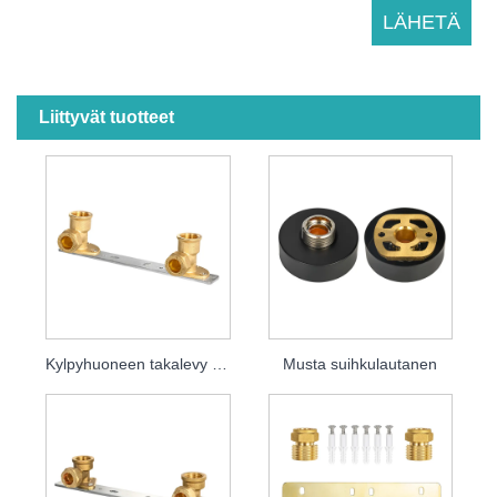
Liittyvät tuotteet
Kylpyhuoneen takalevy Kyynärpäälevy
Musta suihkulautanen