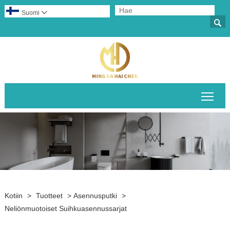
Suomi


Pääv
Kotiin
>
Tuotteet
>
Asennusputki
>
Neliönmuotoiset Suihkuasennussarjat