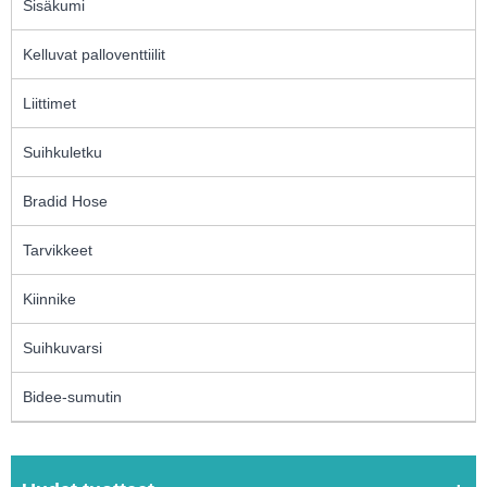
Sisäkumi
Kelluvat palloventtiilit
Liittimet
Suihkuletku
Bradid Hose
Tarvikkeet
Kiinnike
Suihkuvarsi
Bidee-sumutin