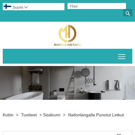
Suomi


Pääv
Kotiin
>
Tuotteet
>
Sisäkumi
>
Nailonlangalla Punotut Letkut