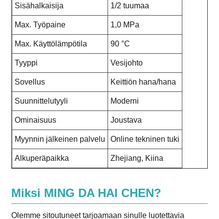
Sisähalkaisija
1/2 tuumaa
Max. Työpaine
1,0 MPa
Max. Käyttölämpötila
90 °C
Tyyppi
Vesijohto
Sovellus
Keittiön hana/hana
Suunnittelutyyli
Moderni
Ominaisuus
Joustava
Myynnin jälkeinen palvelu
Online tekninen tuki
Alkuperäpaikka
Zhejiang, Kiina
Miksi MING DA HAI CHEN?
Olemme sitoutuneet tarjoamaan sinulle luotettavia