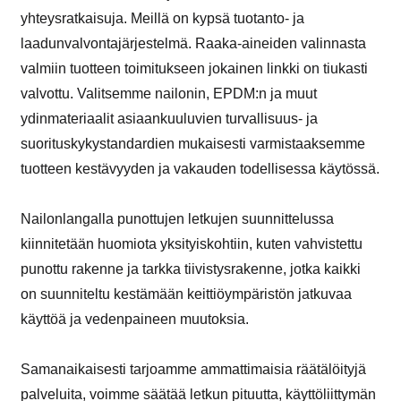
yhteysratkaisuja. Meillä on kypsä tuotanto- ja
laadunvalvontajärjestelmä. Raaka-aineiden valinnasta
valmiin tuotteen toimitukseen jokainen linkki on tiukasti
valvottu. Valitsemme nailonin, EPDM:n ja muut
ydinmateriaalit asiaankuuluvien turvallisuus- ja
suorituskykystandardien mukaisesti varmistaaksemme
tuotteen kestävyyden ja vakauden todellisessa käytössä.
Nailonlangalla punottujen letkujen suunnittelussa
kiinnitetään huomiota yksityiskohtiin, kuten vahvistettu
punottu rakenne ja tarkka tiivistysrakenne, jotka kaikki
on suunniteltu kestämään keittiöympäristön jatkuvaa
käyttöä ja vedenpaineen muutoksia.
Samanaikaisesti tarjoamme ammattimaisia räätälöityjä
palveluita, voimme säätää letkun pituutta, käyttöliittymän