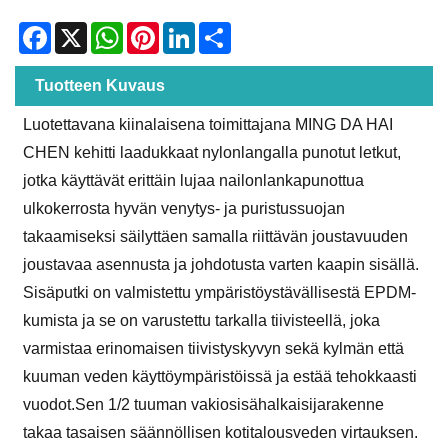
Facebook
X
WhatsApp
Pinterest
LinkedIn
Share
Tuotteen Kuvaus
Luotettavana kiinalaisena toimittajana MING DA HAI
CHEN kehitti laadukkaat nylonlangalla punotut letkut,
jotka käyttävät erittäin lujaa nailonlankapunottua
ulkokerrosta hyvän venytys- ja puristussuojan
takaamiseksi säilyttäen samalla riittävän joustavuuden
joustavaa asennusta ja johdotusta varten kaapin sisällä.
Sisäputki on valmistettu ympäristöystävällisestä EPDM-
kumista ja se on varustettu tarkalla tiivisteellä, joka
varmistaa erinomaisen tiivistyskyvyn sekä kylmän että
kuuman veden käyttöympäristöissä ja estää tehokkaasti
vuodot.Sen 1/2 tuuman vakiosisähalkaisijarakenne
takaa tasaisen säännöllisen kotitalousveden virtauksen.