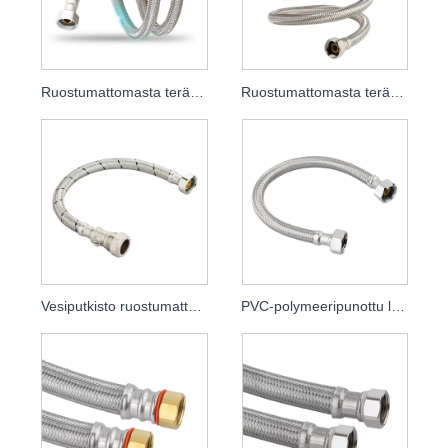
Ruostumattomasta teräksestä punottu letku
Ruostumattomasta teräksestä valmistettu joustava letku
Vesiputkisto ruostumattomasta teräksestä punottu letku
PVC-polymeeripunottu letku