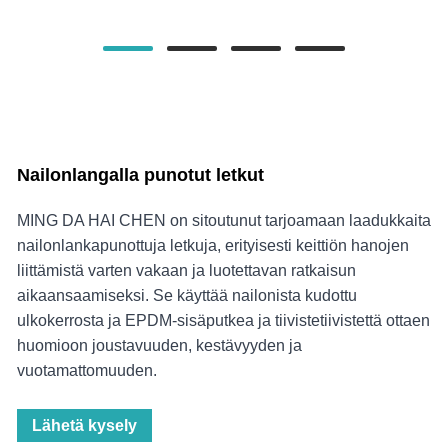
Nailonlangalla punotut letkut
MING DA HAI CHEN on sitoutunut tarjoamaan laadukkaita
nailonlankapunottuja letkuja, erityisesti keittiön hanojen
liittämistä varten vakaan ja luotettavan ratkaisun
aikaansaamiseksi. Se käyttää nailonista kudottu
ulkokerrosta ja EPDM-sisäputkea ja tiivistetiivistettä ottaen
huomioon joustavuuden, kestävyyden ja
vuotamattomuuden.
Lähetä kysely