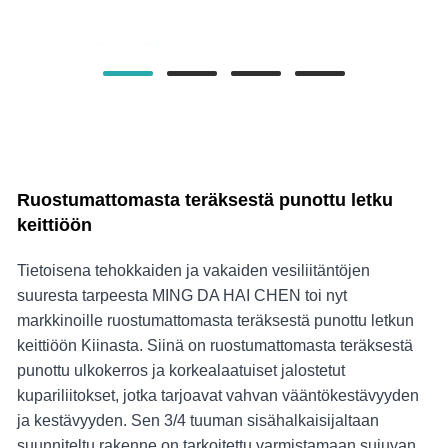
Ruostumattomasta teräksestä punottu letku
keittiöön
Tietoisena tehokkaiden ja vakaiden vesiliitäntöjen
suuresta tarpeesta MING DA HAI CHEN toi nyt
markkinoille ruostumattomasta teräksestä punottu letkun
keittiöön Kiinasta. Siinä on ruostumattomasta teräksestä
punottu ulkokerros ja korkealaatuiset jalostetut
kupariliitokset, jotka tarjoavat vahvan vääntökestävyyden
ja kestävyyden. Sen 3/4 tuuman sisähalkaisijaltaan
suunniteltu rakenne on tarkoitettu varmistamaan sujuvan