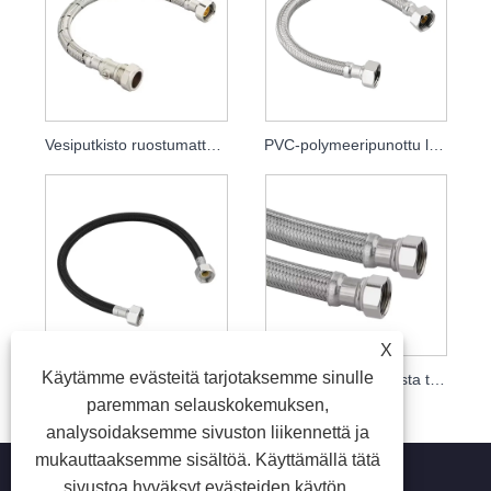
Vesiputkisto ruostumattomasta teräksestä punottu letku
PVC-polymeeripunottu letku
X
Käytämme evästeitä tarjotaksemme sinulle
Nailonlangalla punotut letkut
304 ruostumattomasta teräksestä punottu letku
paremman selauskokemuksen,
analysoidaksemme sivuston liikennettä ja
mukauttaaksemme sisältöä. Käyttämällä tätä
sivustoa hyväksyt evästeiden käytön.