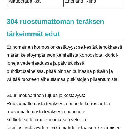
Alkuperäpaikka
Zhejiang, Kiina
304 ruostumattoman teräksen
tärkeimmät edut
Erinomainen korroosionkestävyys: se kestää tehokkaasti
märän keittiöympäristön kemiallista korroosiota, kloridi-
ioneja vedenlaadussa ja päivittäisissä
puhdistusaineissa, pitää pinnan puhtaana pitkään ja
välttää ruosteen aiheuttamaa putkistojen pilaantumista.
Suuri mekaaninen lujuus ja kestävyys:
Ruostumattomasta teräksestä punottu kerros antaa
ruostumattomasta teräksestä punotulle
keittiöletkullemme erinomaisen veto- ja
tasoituskestävyyden, mikä mahdollistaa sen kestämisen