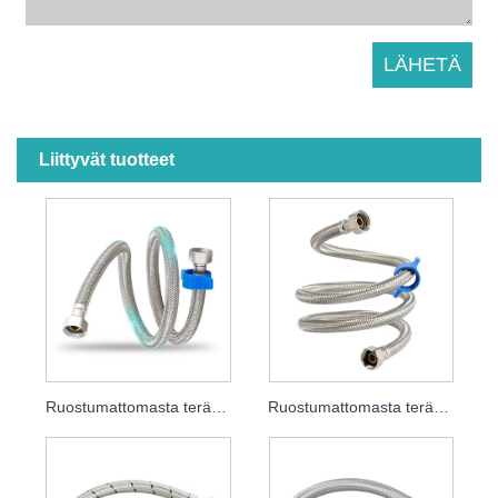
Liittyvät tuotteet
Ruostumattomasta teräksestä punottu letku
Ruostumattomasta teräksestä valmistettu joustava letku