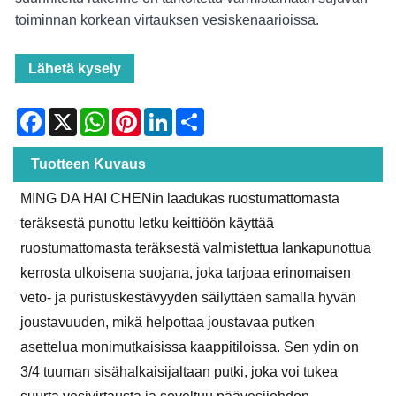
toiminnan korkean virtauksen vesiskenaarioissa.
Lähetä kysely
Facebook
X
WhatsApp
Pinterest
LinkedIn
Share
Tuotteen Kuvaus
MING DA HAI CHENin laadukas ruostumattomasta
teräksestä punottu letku keittiöön käyttää
ruostumattomasta teräksestä valmistettua lankapunottua
kerrosta ulkoisena suojana, joka tarjoaa erinomaisen
veto- ja puristuskestävyyden säilyttäen samalla hyvän
joustavuuden, mikä helpottaa joustavaa putken
asettelua monimutkaisissa kaappitiloissa. Sen ydin on
3/4 tuuman sisähalkaisijaltaan putki, joka voi tukea