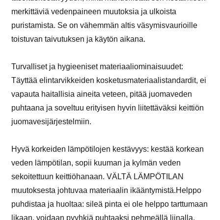
merkittäviä vedenpaineen muutoksia ja ulkoista
puristamista. Se on vähemmän altis väsymisvaurioille
toistuvan taivutuksen ja käytön aikana.
Turvalliset ja hygieeniset materiaaliominaisuudet:
Täyttää elintarvikkeiden kosketusmateriaalistandardit, ei
vapauta haitallisia aineita veteen, pitää juomaveden
puhtaana ja soveltuu erityisen hyvin liitettäväksi keittiön
juomavesijärjestelmiin.
Hyvä korkeiden lämpötilojen kestävyys: kestää korkean
veden lämpötilan, sopii kuuman ja kylmän veden
sekoitettuun keittiöhanaan. VÄLTÄ LÄMPÖTILAN
muutoksesta johtuvaa materiaalin ikääntymistä.Helppo
puhdistaa ja huoltaa: sileä pinta ei ole helppo tarttumaan
likaan, voidaan pyyhkiä puhtaaksi pehmeällä liinalla,