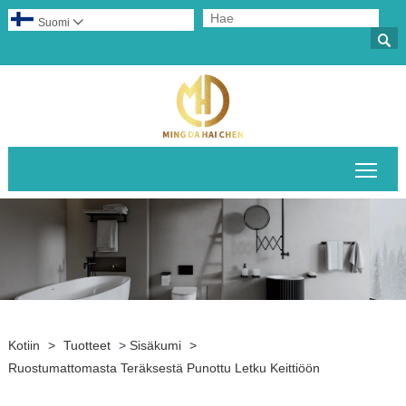
Suomi


Pääv
Kotiin
>
Tuotteet
>
Sisäkumi
>
Ruostumattomasta Teräksestä Punottu Letku Keittiöön