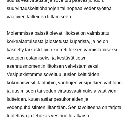
suurta vesivirtausta ja soveltuu päävesijohdon,
suurvirtauskeittiöhanojen tai nopeaa vedensyöttöä
vaativien laitteiden liittämiseen.
Molemmissa päissä olevat liitokset on valmistettu
korkealaatuisesta jalostetusta kuparista, ja ne on
käsitelty tarkasti tiiviin kierreliitoksen varmistamiseksi,
vuotojen estämiseksi ja kestävät tietyn
asennusmomentin liitoksen vahvistamiseksi.
Vesiputkistomme soveltuu uusien keittiöiden
kokonaisvesiliitäntöihin, vanhojen vesiputkien vaihtoon
ja uusimiseen tai veden virtausvaatimuksia vaativien
laitteiden, kuten astianpesukoneiden ja
vedenpuhdistinten liitäntään. Sen tavoitteena on tarjota
luotettava ja tehokas vesihuoltoratkaisu.