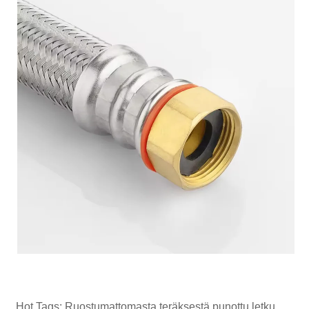
Hot Tags: Ruostumattomasta teräksestä punottu letku