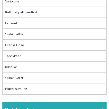
Sisäkumi
Kelluvat palloventtiilit
Liittimet
Suihkuletku
Bradid Hose
Tarvikkeet
Kiinnike
Suihkuvarsi
Bidee-sumutin