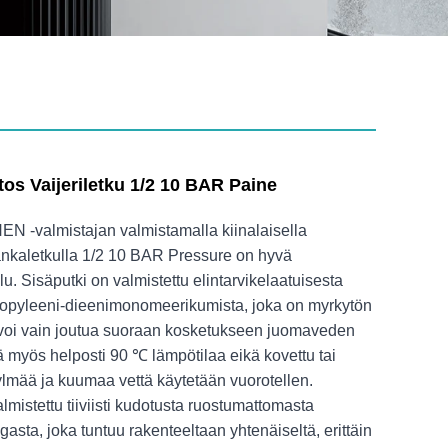
itos Vaijeriletku 1/2 10 BAR Paine
 -valmistajan valmistamalla kiinalaisella
lankaletkulla 1/2 10 BAR Pressure on hyvä
u. Sisäputki on valmistettu elintarvikelaatuisesta
opyleeni-dieenimonomeerikumista, joka on myrkytön
i voi vain joutua suoraan kosketukseen juomaveden
 myös helposti 90 ℃ lämpötilaa eikä kovettu tai
kylmää ja kuumaa vettä käytetään vuorotellen.
lmistettu tiiviisti kudotusta ruostumattomasta
sta, joka tuntuu rakenteeltaan yhtenäiseltä, erittäin