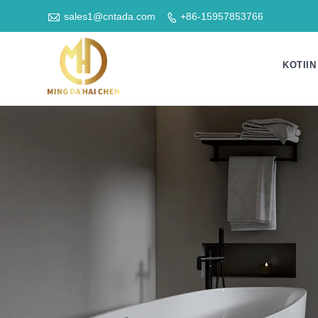

sales1@cntada.com
+86-15957853766

KOTIIN