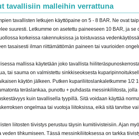
t tavallisiin malleihin verrattuna
pien tavallisten letkujen käyttöpaine on 5 - 8 BAR. Ne ovat tai
elee suuresti. Letkumme on asetettu paineeseen 10 BAR, ja se o
uollossa korkeissa rakennuksissa ja toistuvassa vedenkäytössä 
teen tasaisesti ilman riittämättömän paineen tai vaurioiden ongel
lisessa mallissa käytetään joko tavallista hiiliteräspunoskerros
tua, tai sauma on valmistettu sinkkiseoksesta kuparipinnoituksella
aikaisen käytön jälkeen. Putken kupariliitoslankaletkumme 1/2 
umatonta teräslankaa, punottu + puhdasta messinkiliitosta, joll
uskestävyys kuin tavallisella tyypillä. Sitä voidaan käyttää norm
kerroksen ongelmaa tai vuotoja liitoksissa, eikä sitä tarvitse va
listen liitosten tiivistys perustuu täysin kumitiivisteisiin. Ajan 
a veden tihkumiseen. Tässä messinkiliitoksessa on tarkka tiivi