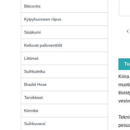
Bibcocks
Kylpyhuoneen riipus
Sisäkumi
Kelluvat palloventtiilit
Liittimet
Tu
Suihkuletku
Kiina
muoto
Bradid Hose
tiivi
Tarvikkeet
vesiv
Kiinnike
Tekni
Suihkuvarsi
pesua