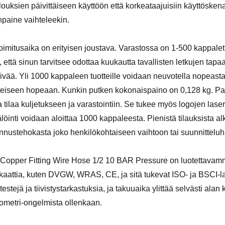
alouksien päivittäiseen käyttöön että korkeataajuisiin käyttöskena
paine vaihteleekin.
oimitusaika on erityisen joustava. Varastossa on 1-500 kappale
, että sinun tarvitsee odottaa kuukautta tavallisten letkujen tap
ivää. Yli 1000 kappaleen tuotteille voidaan neuvotella nopeasta t
teiseen hopeaan. Kunkin putken kokonaispaino on 0,128 kg. P
a tilaa kuljetukseen ja varastointiin. Se tukee myös logojen laser
löinti voidaan aloittaa 1000 kappaleesta. Pienistä tilauksista
nnustehokasta joko henkilökohtaiseen vaihtoon tai suunnittelu
Copper Fitting Wire Hose 1/2 10 BAR Pressure on luotettavammi
fikaattia, kuten DVGW, WRAS, CE, ja sitä tukevat ISO- ja BSCI-la
estejä ja tiivistystarkastuksia, ja takuuaika ylittää selvästi alan
lometri-ongelmista ollenkaan.