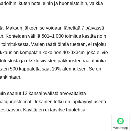
arioihin, kuten hotelleihin ja huoneistoihin, vaikka
tta. Maksun jälkeen se voidaan lähettää 7 päivässä
aan. Kohteiden välillä 501–1 000 toimitus kestää noin
oimituksesta. Värien räätälöintiä tuetaan, ei rajoitu
akkaus on kompaktin kokoinen 40×3×3cm, joka ei vie
tulostusta ja eksklusiivisten pakkausten räätälöintiä.
 alkaen 500 kappaletta saat 10% alennuksen. Se on
hankintaan.
n saanut 12 kansainvälistä arvovaltaista
atujärjestelmät. Jokainen letku on läpikäynyt useita
 keskiarvon. Käyttäjien ei tarvitse huolehtia
WhatsApp