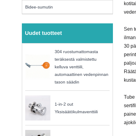
kotit
Bidee-sumutin
veden
Sen t
Uudet tuotteet
ilman
30 pä
304 ruostumattomasta
perin
teräksestä valmistettu
paljo
kelluva venttiili,
Räätä
automaattinen vedenpinnan
kusta
tason säädin
Tube 
1-in-2 out
serti
Yksisäätökulmaventtiili
painet
ajoki