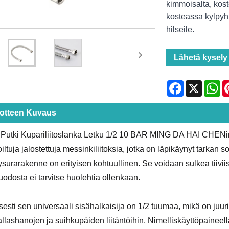
kimmoisalta, koste
kosteassa kylpyh
hilseile.
Lähetä kysely
Facebook
X
Wh
otteen Kuvaus
 Putki Kupariliitoslanka Letku 1/2 10 BAR MING DA HAI CHENin
iltuja jalostettuja messinkiliitoksia, jotka on läpikäynyt tarkan 
stysurarakenne on erityisen kohtuullinen. Se voidaan sulkea tiivii
uodosta ei tarvitse huolehtia ollenkaan.
sesti sen universaali sisähalkaisija on 1/2 tuumaa, mikä on juu
llashanojen ja suihkupäiden liitäntöihin. Nimelliskäyttöpaineel