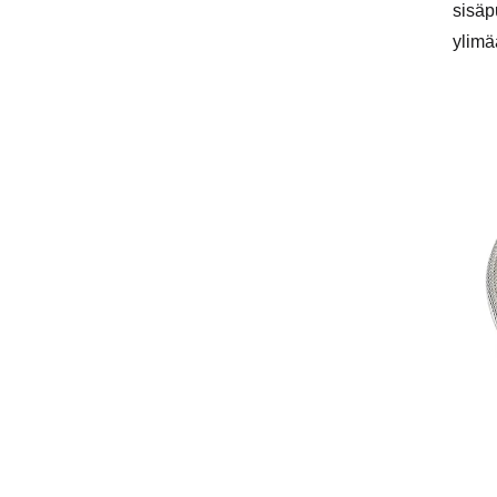
sisäp
ylimä