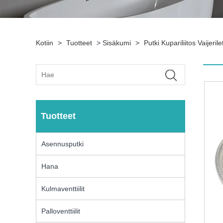
Kotiin
>
Tuotteet
>
Sisäkumi
>
Putki Kupariliitos Vaijeri
Tuotteet
Asennusputki
Hana
Kulmaventtiilit
Palloventtiilit