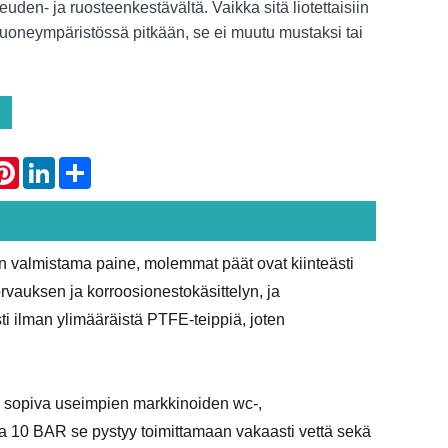
uden- ja ruosteenkestävältä. Vaikka sitä liotettaisiin
uoneympäristössä pitkään, se ei muutu mustaksi tai
atsApp
Pinterest
LinkedIn
Share
 valmistama paine, molemmat päät ovat kiinteästi
sorvauksen ja korroosionestokäsittelyn, ja
sti ilman ylimääräistä PTFE-teippiä, joten
ri sopiva useimpien markkinoiden wc-,
la 10 BAR se pystyy toimittamaan vakaasti vettä sekä