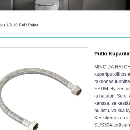
letku 1/2 10 BAR Paine
Putki Kuparili
MING DA HAI CHEN
kupariputkiliitos
rakennesuunnittel
EPDM-etyleenipr
ja hajuton. Se e
kanssa, se kestää
pullistu, vaikka 
Keskikerros on va
SUS304-teräslanga