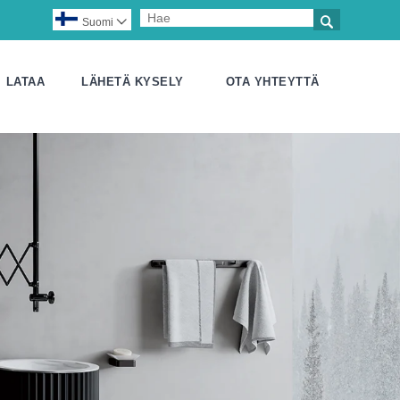

Suomi

LATAA
LÄHETÄ KYSELY
OTA YHTEYTTÄ