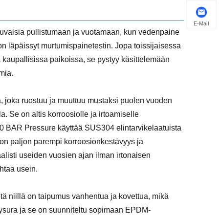
E-Mail
puvaisia ​​pullistumaan ja vuotamaan, kun vedenpaine
n läpäissyt murtumispainetestin. Jopa toissijaisessa
kaupallisissa paikoissa, se pystyy käsittelemään
mia.
ta, joka ruostuu ja muuttuu mustaksi puolen vuoden
. Se on altis korroosiolle ja irtoamiselle
10 BAR Pressure käyttää SUS304 elintarvikelaatuista
a on paljon parempi korroosionkestävyys ja
aalisti useiden vuosien ajan ilman irtonaisen
ihtaa usein.
myötä niillä on taipumus vanhentua ja kovettua, mikä
stysura ja se on suunniteltu sopimaan EPDM-