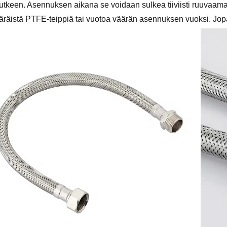
utkeen. Asennuksen aikana se voidaan sulkea tiiviisti ruuvaamall
äräistä PTFE-teippiä tai vuotoa väärän asennuksen vuoksi. Jopa al